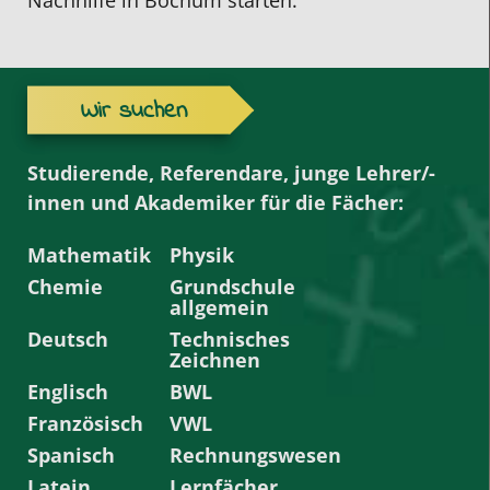
Nachhilfe in Bochum starten.
Wir suchen
Studierende, Referendare, junge Lehrer/-
innen und Akademiker für die Fächer:
Mathematik
Physik
Chemie
Grundschule
allgemein
Deutsch
Technisches
Zeichnen
Englisch
BWL
Französisch
VWL
Spanisch
Rechnungswesen
Latein
Lernfächer