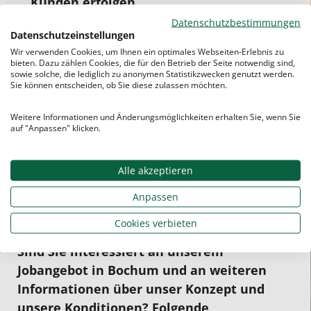
Kunden erfolgen
Datenschutzbestimmungen
Eine
gute
Bezahlung mit stufenweiser
Datenschutzeinstellungen
Erhöhung und
Fahrtkostenvergütung
Wir verwenden Cookies, um Ihnen ein optimales Webseiten-Erlebnis zu
bieten. Dazu zählen Cookies, die für den Betrieb der Seite notwendig sind,
Ein vom Studentenring erarbeitetes
sowie solche, die lediglich zu anonymen Statistikzwecken genutzt werden.
Nachhilfekonzept
, das Sie unterstützen
Sie können entscheiden, ob Sie diese zulassen möchten.
soll
Weitere Informationen und Änderungsmöglichkeiten erhalten Sie, wenn Sie
Ein modernes, digitales
auf "Anpassen" klicken.
Schülervermittlungs-
/Schülerverwaltungs- /
Alle akzeptieren
Abrechnungssystem.
Anpassen
Interesse?
Cookies verbieten
Sind Sie interessiert an unserem
Jobangebot in Bochum und an weiteren
Informationen über unser Konzept und
unsere Konditionen? Folgende