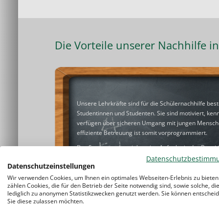
Die Vorteile unserer Nachhilfe 
Unsere Lehrkräfte sind für die Schülernachhilfe best
Studentinnen und Studenten. Sie sind motiviert, ken
verfügen über sicheren Umgang mit jungen Menschen
effiziente Betreuung ist somit vorprogrammiert.
Der Studentenring sieht seine Aufgabe in der Beseiti
Wissenslücken. Dass Ihr Kind durch unseren
Nachhil
Datenschutzbestimm
Datenschutzeinstellungen
Klassenniveau anschließt, ist unser vorrangiges Ziel.
Kinder soll mit Freude lernen. Unsere
Lernerfolge
ze
Wir verwenden Cookies, um Ihnen ein optimales Webseiten-Erlebnis zu bieten
zählen Cookies, die für den Betrieb der Seite notwendig sind, sowie solche, di
unmögliches Vorhaben.
lediglich zu anonymen Statistikzwecken genutzt werden. Sie können entscheid
Sie diese zulassen möchten.