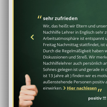
sehr zufrieden
Wir, das heißt wir Eltern und unse
r vermittelt
Nachhilfe Lehrer in Englisch sehr z
t. Die
Arbeitsatmosphäre ist entspannt 
reibungslos
Freitag Nachmittag stattfindet, is
es die Anzeige
Durch die Regelmäßigkeit haben w
Diskussionen und Streß. Wir merk
Nachhilfelehrer auch persönlich a
Sohnes gelegen ist und gerade in 
ist 13 Jahre alt ) finden wir es mo
außenstehende Personen positiv a
einwirken.
Hier nachlesen
positiv !!!