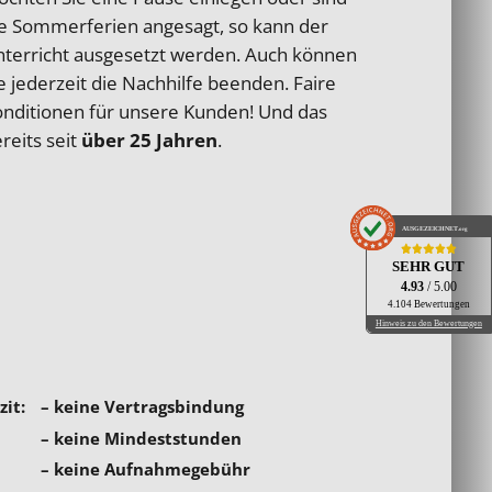
e Sommerferien angesagt, so kann der
terricht ausgesetzt werden. Auch können
e jederzeit die Nachhilfe beenden. Faire
nditionen für unsere Kunden! Und das
reits seit
über 25 Jahren
.
AUSGEZEICHNET
.org
SEHR GUT
4.93
/ 5.00
4.104 Bewertungen
Hinweis zu den Bewertungen
– keine Vertragsbindung
– keine Mindeststunden
– keine Aufnahmegebühr