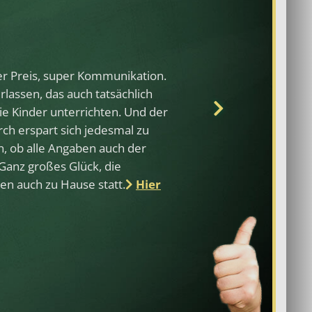
Mathemati
rer Preis, super Kommunikation.
Sind total be
rlassen, das auch tatsächlich
Noten unsere
die Kinder unterrichten. Und der
verbessert!
ch erspart sich jedesmal zu
, ob alle Angaben auch der
Ganz großes Glück, die
en auch zu Hause statt.
Hier