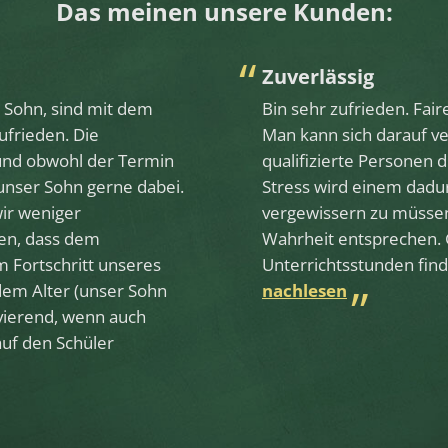
Das meinen unsere Kunden:
Zuverlässig
r Sohn, sind mit dem
Bin sehr zufrieden. Fai
ufrieden. Die
Man kann sich darauf ve
und obwohl der Termin
qualifizierte Personen 
t unser Sohn gerne dabei.
Stress wird einem dadur
ir weniger
vergewissern zu müssen
en, dass dem
Wahrheit entsprechen. 
m Fortschritt unseres
Unterrichtsstunden find
dem Alter (unser Sohn
nachlesen
tivierend, wenn auch
uf den Schüler