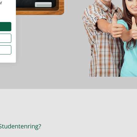
uf
 Studentenring?