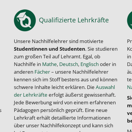
Qualifizierte Lehrkräfte
Unsere Nachhilfelehrer sind motivierte
Pr
Studentinnen und Studenten
. Sie studieren
Ko
zum großen Teil auf Lehramt. Egal, ob
i
Nachhilfe in
Mathe
,
Deutsch
,
Englisch
oder in
Da
anderen
Fächer
– unsere Nachhilfelehrer
äu
kennen sich im Stoff bestens aus und können
te
schwere Inhalte leicht erklären. Die
Auswahl
Na
der Lehrkräfte
erfolgt äußerst gewissenhaft.
Si
Jede Bewerbung wird von einem erfahrenen
m
s
Pädagogen persönlich geprüft. Eine neue
v
Lehrkraft erhält detaillierte Informationen
b
über unser Nachhilfekonzept und kann sich
Mö