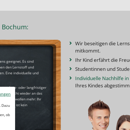
in Bochum:
Wir beseitigen die Lerns
mitkommt.
Ihr Kind erfährt die Fr
ens geeignet. Es sind
nen den Lernstoff und
Studentinnen und Stude
. Eine individuelle und
Individuelle Nachhilfe 
Ihres Kindes abgestimm
gung kurz- oder langfristiger
feunterricht
wieder an das
ungen
 Aber wir wollen mehr: Ihr
igen: Das ist kein
. Dazu
e
en, ob