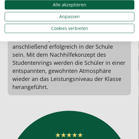
Alle akzeptieren
Anpassen
Elfriede Ecker, Lehrerin
Cookies verbieten
Manche Schüler brauchen zusätzliche Lern-
oder
Hausaufgabenhilfe
und können
anschließend erfolgreich in der Schule
sein. Mit dem
Nachhilfekonzept
des
Studentenrings werden die Schüler in einer
entspannten, gewohnten Atmosphäre
wieder an das Leistungsniveau der Klasse
herangeführt.