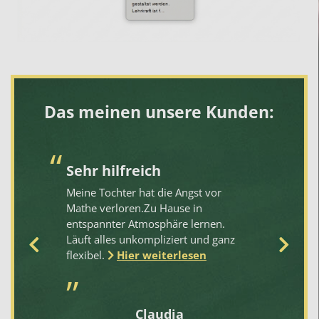
Das meinen unsere Kunden:
Sehr hilfreich
W
E
Meine Tochter hat die Angst vor
Mathe verloren.Zu Hause in
Un
entspannter Atmosphäre lernen.
ei
Läuft alles unkompliziert und ganz
Ha
flexibel.
Hier weiterlesen
un
Na
be
jä
Claudia
da