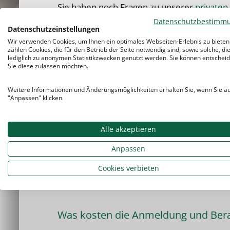
Sie haben noch Fragen zu unserer
privaten
Bochum?
Datenschutzbestimm
Datenschutzeinstellungen
Wir verwenden Cookies, um Ihnen ein optimales Webseiten-Erlebnis zu bieten
zählen Cookies, die für den Betrieb der Seite notwendig sind, sowie solche, di
lediglich zu anonymen Statistikzwecken genutzt werden. Sie können entscheid
Sie diese zulassen möchten.
Was kostet eine Nachhilfestunde?
Weitere Informationen und Änderungsmöglichkeiten erhalten Sie, wenn Sie a
"Anpassen" klicken.
Muss ich mich vertraglich binden?
Alle akzeptieren
Eignen sich Studenten als Nachhilfel
Anpassen
Cookies verbieten
Kann ich die Lehrkraft wechseln, w
Was kosten die Anmeldung und Ber