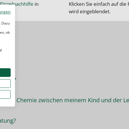
 Einzelnachhilfe
in
Klicken Sie einfach auf die
wird eingeblendet.
ungen
. Dazu
e
en, ob
uf
ehrer?
enn die Chemie zwischen meinem Kind und der Leh
atung?