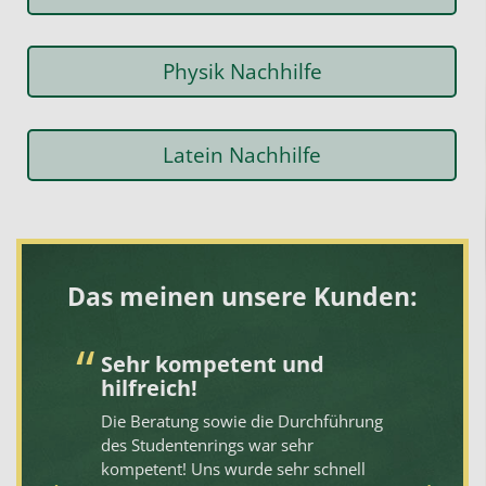
Physik Nachhilfe
Latein Nachhilfe
Das meinen unsere Kunden:
ng
Sehr kompetent und
N
hilfreich!
1
es
Die Beratung sowie die Durchführung
De
er
des Studentenrings war sehr
gi
r
kompetent! Uns wurde sehr schnell
se