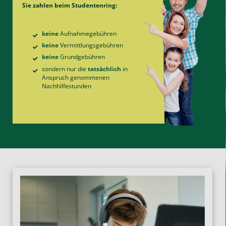
Sie zahlen beim Studentenring:
keine
Aufnahme­gebühren
keine
Vermittlungs­gebühren
keine
Grund­gebühren
sondern nur die
tatsächlich
in
Anspruch genommenen
Nachhilfe­stunden