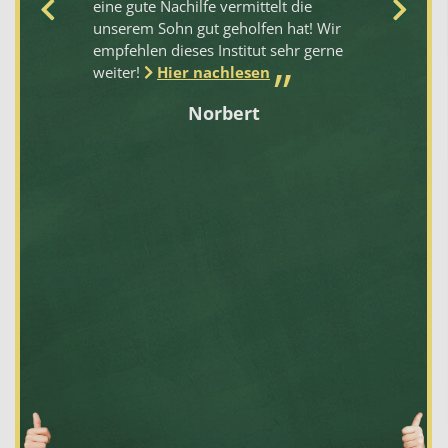
eine gute Nachilfe vermittelt die
ei
unserem Sohn gut geholfen hat! Wir
No
empfehlen dieses Institut sehr gerne
Al
weiter!
Hier nachlesen
un
ich
Fa
Norbert
d
en