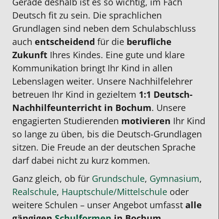
Gerade deshalb ist es so wichtig, im Fach
Deutsch fit zu sein. Die sprachlichen
Grundlagen sind neben dem Schulabschluss
auch
entscheidend
für die
berufliche
Zukunft
Ihres Kindes. Eine gute und klare
Kommunikation bringt Ihr Kind in allen
Lebenslagen weiter. Unsere
Nachhilfelehrer
betreuen Ihr Kind in gezieltem
1:1
Deutsch-
Nachhilfeunterricht in Bochum
. Unsere
engagierten Studierenden
motivieren
Ihr Kind
so lange zu üben, bis die Deutsch-Grundlagen
sitzen. Die Freude an der deutschen Sprache
darf dabei nicht zu kurz kommen.
Ganz gleich, ob für
Grundschule
,
Gymnasium
,
Realschule
,
Hauptschule/Mittelschule
oder
weitere Schulen – unser Angebot umfasst
alle
gängigen
Schulformen
in Bochum
.