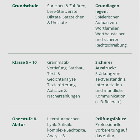
Grundschule
Sprechen & Zuhören,
Grundlagen
Lese-Start, erste
legen:
Diktate, Satzzeichen
Spielerischer
& Umlaute
Aufbau von
Wortfamilien,
Wortbausteinen
und sicherer
Rechtschreibung.
Klasse 5 – 10
Grammatik-
Sicherer
Vertiefung, Satzbau,
Ausdruck:
Text- &
Stärkung von
Gedichtanalyse,
Textverständnis,
Texterörterung,
Interpretation
Aufsätze &
und mündlicher
Nacherzählungen
Kommunikation
(z. B. Referate).
Oberstufe
&
Literaturepochen,
Prüfungsfokus:
Abitur
Lyrik, Stilistik,
Professionelle
komplexe Sachtexte,
Vorbereitung auf
Analyse &
das Abitur,