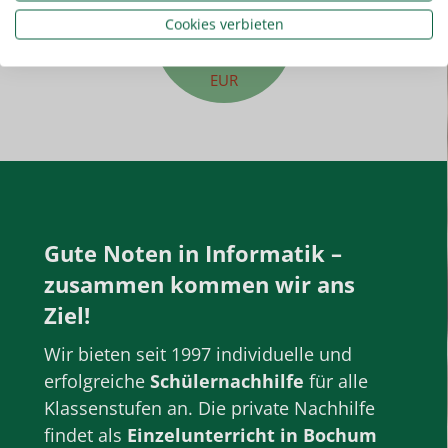
22,50
Cookies verbieten
EUR
Gute Noten in
Informatik
–
zusammen kommen wir ans
Ziel!
Wir bieten seit 1997 individuelle und
erfolgreiche
Schülernachhilfe
für alle
Klassenstufen
an. Die private
Nachhilfe
findet als
Einzelunterricht
in Bochum