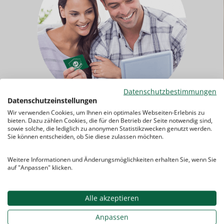
Datenschutzbestimmungen
Datenschutzeinstellungen
Wir verwenden Cookies, um Ihnen ein optimales Webseiten-Erlebnis zu
Sie haben noch Fragen? Kein Problem!
bieten. Dazu zählen Cookies, die für den Betrieb der Seite notwendig sind,
sowie solche, die lediglich zu anonymen Statistikzwecken genutzt werden.
Kontaktieren Sie uns einfach.
Sie können entscheiden, ob Sie diese zulassen möchten.
Weitere Informationen und Änderungsmöglichkeiten erhalten Sie, wenn Sie
auf "Anpassen" klicken.
0921-90 60 4710
Kontakt
Alle akzeptieren
Anpassen
ab