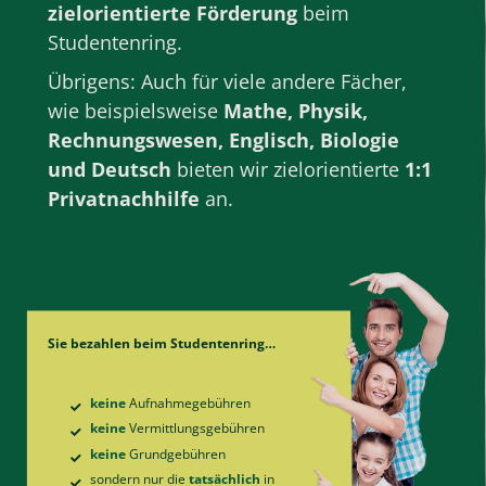
zielorientierte Förderung
beim
Studentenring.
Übrigens: Auch für viele andere Fächer,
wie beispielsweise
Mathe
,
Physik
,
Rechnungswesen
,
Englisch
,
Biologie
und
Deutsch
bieten wir zielorientierte
1:1
Privatnachhilfe
an.
Sie bezahlen beim Studentenring…
keine
Aufnahme­gebühren
keine
Vermittlungs­gebühren
keine
Grund­gebühren
sondern nur die
tatsächlich
in