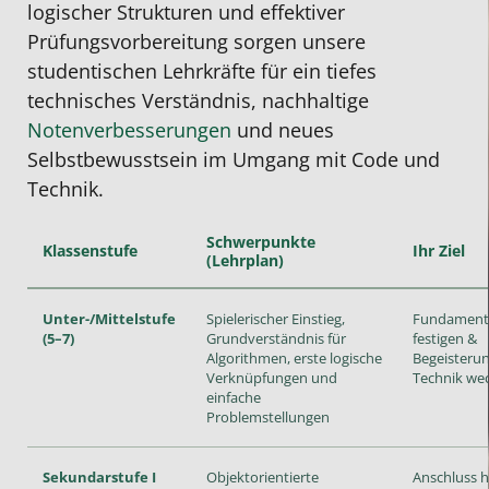
logischer Strukturen und effektiver
Prüfungsvorbereitung sorgen unsere
studentischen Lehrkräfte für ein tiefes
technisches Verständnis, nachhaltige
Notenverbesserungen
und neues
Selbstbewusstsein im Umgang mit Code und
Technik.
Schwerpunkte
Klassenstufe
Ihr Ziel
(Lehrplan)
Unter-/Mittelstufe
Spielerischer Einstieg,
Fundament
(5–7)
Grundverständnis für
festigen &
Algorithmen, erste logische
Begeisterun
Verknüpfungen und
Technik we
einfache
Problemstellungen
Sekundarstufe I
Objektorientierte
Anschluss h