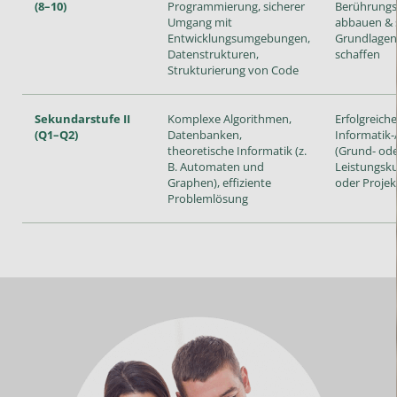
(8–10)
Programmierung, sicherer
Berührungs
Umgang mit
abbauen & 
Entwicklungsumgebungen,
Grundlagen
Datenstrukturen,
schaffen
Strukturierung von Code
Sekundarstufe II
Komplexe Algorithmen,
Erfolgreich
(Q1–Q2)
Datenbanken,
Informatik-
theoretische Informatik (z.
(Grund- od
B. Automaten und
Leistungsku
Graphen), effiziente
oder Projek
Problemlösung