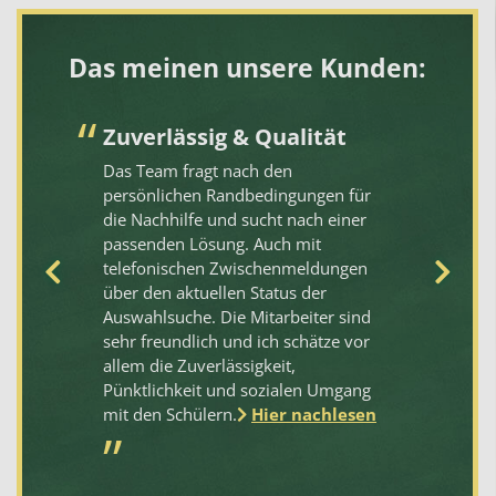
Das meinen unsere Kunden:
-
Zuverlässig & Qualität
S
„
Das Team fragt nach den
N
g
persönlichen Randbedingungen für
die Nachhilfe und sucht nach einer
Un
passenden Lösung. Auch mit
Be
ie
telefonischen Zwischenmeldungen
me
über den aktuellen Status der
Pr
n,
Auswahlsuche. Die Mitarbeiter sind
em
sehr freundlich und ich schätze vor
en
allem die Zuverlässigkeit,
Pünktlichkeit und sozialen Umgang
mit den Schülern.
Hier nachlesen