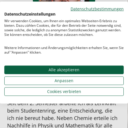
Datenschutzbestimmungen
Datenschutzeinstellungen
Wir verwenden Cookies, um Ihnen ein optimales Webseiten-Erlebnis zu
bieten. Dazu zählen Cookies, die für den Betrieb der Seite notwendig sind,
sowie solche, die lediglich zu anonymen Statistikzwecken genutzt werden.
Sie können entscheiden, ob Sie diese zulassen möchten.
Florian:
Weitere Informationen und Änderungsmöglichkeiten erhalten Sie, wenn Sie
auf "Anpassen" klicken.
Hey, ich bin Flo, bin 24 Jahre alt und studiere
Mathematik im 1. Mastersemester. Bereits
Alle akzeptieren
während meiner Zeit in der Oberstufe erteilte
ich regelmäßig Nachhilfeunterricht. Unter
Anpassen
anderem war ich auch an einem Institut für
Cookies verbieten
Dyskalkulie und Legasthenie tätig.
Seit dem 2. Semester arbeite ich als Lehrkraft
beim Studentenring, eine Entscheidung, die
ich nie bereut habe. Neben
Chemie
erteile ich
Nachhilfe in
Physik
und
Mathematik
für alle