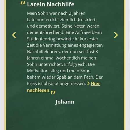
r
Latein Nachhilfe
S
Q
Mein Sohn war nach 2 Jahren
L
n
Lateinunterricht ziemlich frustriert
m
ch
und demotiviert. Seine Noten waren
sig
dementsprechend. Eine Anfrage beim
Me
Studentenring bewirkte in kürzester
En
Zeit die Vermittlung eines engagierten
St
Nachhilfelehrers, der nun seit fast 3
au
Jahren einmal wöchentlich meinen
Ja
Sohn unterrichtet. Erfolgreich. Die
Eb
Motivation stieg und mein Sohn
fl
bekam wieder Spaß an dem Fach. Der
Ze
Preis ist absolut angemessen.
Hier
St
ge
nachlesen
ha
Johann
so
mö
We
ab
kü