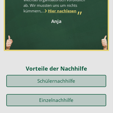
n
ab. Wir mussten uns um nichts
kümmern,...
Hier nachlesen
Anja
Vorteile der Nachhilfe
Schülernachhilfe
Einzelnachhilfe