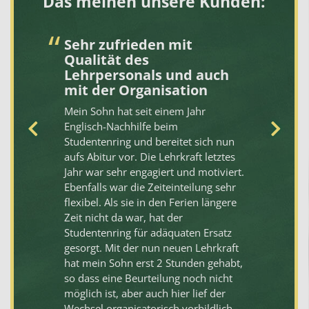
Das meinen unsere Kunden:
Sehr zufrieden mit
N
Qualität des
1
Lehrpersonals und auch
De
mit der Organisation
gi
en
Mein Sohn hat seit einem Jahr
se
Englisch-Nachhilfe beim
ei
Studentenring und bereitet sich nun
No
t
aufs Abitur vor. Die Lehrkraft letztes
Al
Jahr war sehr engagiert und motiviert.
un
Ebenfalls war die Zeiteinteilung sehr
Fa
flexibel. Als sie in den Ferien längere
d
Zeit nicht da war, hat der
Studentenring für adäquaten Ersatz
gesorgt. Mit der nun neuen Lehrkraft
hat mein Sohn erst 2 Stunden gehabt,
ine
so dass eine Beurteilung noch nicht
möglich ist, aber auch hier lief der
Wechsel organisatorisch vorbildlich