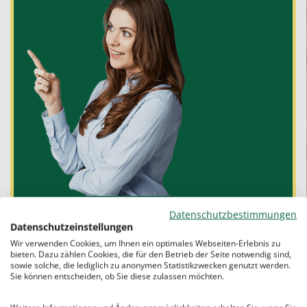
Datenschutzbestimmungen
das Selbstvertrauen stärken.
Datenschutzeinstellungen
Wir verwenden Cookies, um Ihnen ein optimales Webseiten-Erlebnis zu
zu einer
Verbesserung der Schulnoten
bieten. Dazu zählen Cookies, die für den Betrieb der Seite notwendig sind,
beitragen.
sowie solche, die lediglich zu anonymen Statistikzwecken genutzt werden.
Sie können entscheiden, ob Sie diese zulassen möchten.
Verständnis- und Lernlücken schließen.