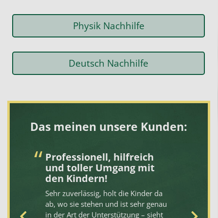
Physik Nachhilfe
Deutsch Nachhilfe
Das meinen unsere Kunden:
Professionell, hilfreich
T
und toller Umgang mit
L
den Kindern!
Ha
Sehr zuverlässig, holt die Kinder da
be
en
ab, wo sie stehen und ist sehr genau
Na
in der Art der Unterstützung – sieht
mi