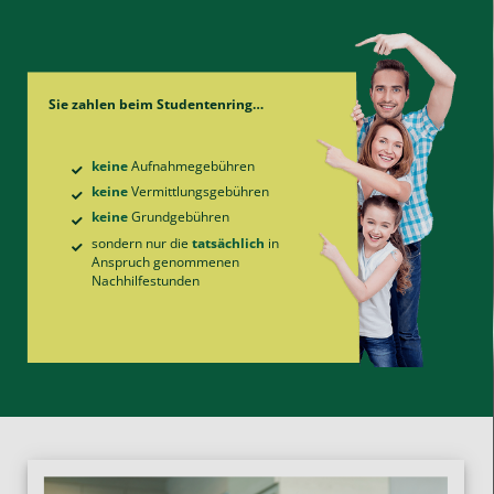
Sie zahlen beim Studentenring…
keine
Aufnahme­gebühren
keine
Vermittlungs­gebühren
keine
Grund­gebühren
sondern nur die
tatsächlich
in
Anspruch genommenen
Nachhilfe­stunden