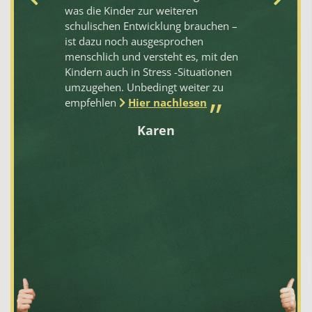
was die Kinder zur weiteren
Na
t
schulischen Entwicklung brauchen –
Te
ist dazu noch ausgesprochen
wa
menschlich und versteht es, mit den
fr
Kindern auch in Stress -Situationen
Si
d
umzugehen. Unbedingt weiter zu
ve
empfehlen
Hier nachlesen
Ic
de
Karen
n
ine
n