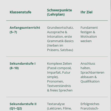
Schwerpunkte
Klassenstufe
Ihr Ziel
(Lehrplan)
Anfangsunterricht
Grundwortschatz,
Fundament
(5–7)
Aussprache &
festigen &
Intonation, erste
Motivation
Grammatik-Basics
wecken
(Verben im
Präsens, Satzbau)
Sekundarstufe I
Komplexe Zeiten
Anschluss
(8–10)
(Passé composé,
halten,
Imparfait, Futur
Sprachbarrieren
simple),
abbauen &
Pronomen,
Qualifikation
Textverständnis
& freies Sprechen
Sekundarstufe II
Textanalyse
Erfolgreiches
(Q1–Q2)
(Lektüren, Filme,
Französisch-