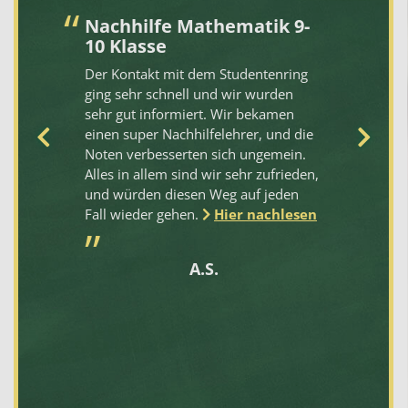
Nachhilfe Mathematik 9-
S
10 Klasse
hi
Der Kontakt mit dem Studentenring
Di
ging sehr schnell und wir wurden
de
sehr gut informiert. Wir bekamen
ko
einen super Nachhilfelehrer, und die
ei
Noten verbesserten sich ungemein.
un
Alles in allem sind wir sehr zufrieden,
em
und würden diesen Weg auf jeden
we
Fall wieder gehen.
Hier nachlesen
A.S.