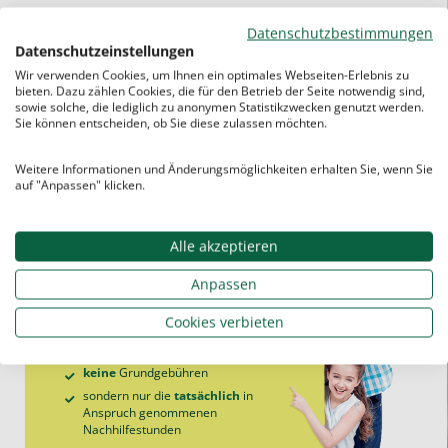
Unsere
Angebote für die Realschule
sind
Datenschutzbestimmungen
vor Ort
und
online
möglich.
Datenschutzeinstellungen
Beim Studentenring gibt es keine
Wir verwenden Cookies, um Ihnen ein optimales Webseiten-Erlebnis zu
bieten. Dazu zählen Cookies, die für den Betrieb der Seite notwendig sind,
Lauf
zeitverträge
und
keine
sowie solche, die lediglich zu anonymen Statistikzwecken genutzt werden.
Mindeststundenzahl.
Die
Einzelnachhilfe
Sie können entscheiden, ob Sie diese zulassen möchten.
ist jederzeit kündbar.
Weitere Informationen und Änderungsmöglichkeiten erhalten Sie, wenn Sie
auf "Anpassen" klicken.
Alle akzeptieren
Sie zahlen beim Studentenring…
Anpassen
Cookies verbieten
keine
Aufnahme­gebühren
keine
Vermittlungs­gebühren
keine
Grund­gebühren
sondern nur die
tatsächlich
in
Anspruch genommenen
Nachhilfe­stunden