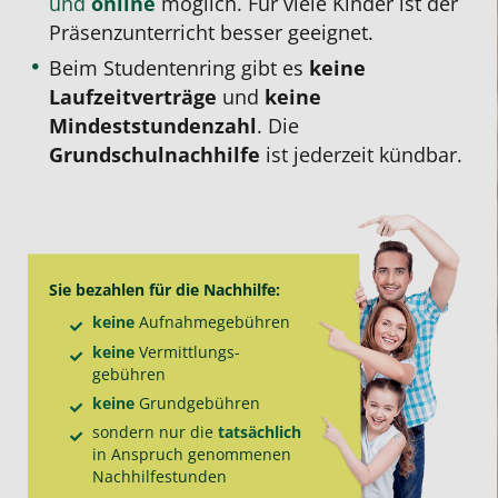
und
online
möglich. Für viele Kinder ist der
Präsenzunterricht besser geeignet.
Beim Studentenring gibt es
keine
Laufzeitverträge
und
keine
Mindeststundenzahl
. Die
Grundschulnachhilfe
ist jederzeit kündbar.
Sie bezahlen für die
Nachhilfe
:
keine
Aufnahme­gebühren
keine
Vermittlungs­
gebühren
keine
Grund­gebühren
sondern nur die
tatsächlich
in Anspruch genommenen
Nachhilfe­stunden