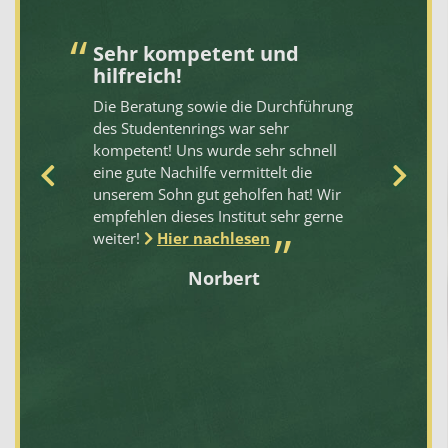
ng
Sehr kompetent und
N
hilfreich!
1
es
Die Beratung sowie die Durchführung
De
er
des Studentenrings war sehr
gi
r
kompetent! Uns wurde sehr schnell
se
eine gute Nachilfe vermittelt die
ei
unserem Sohn gut geholfen hat! Wir
No
empfehlen dieses Institut sehr gerne
Al
weiter!
Hier nachlesen
un
ich
Fa
Norbert
d
en