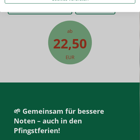
0921-90 60 4710
Kontakt
ab
22,50
EUR
🌱 Gemeinsam für bessere
Noten – auch in den
Pfingstferien!