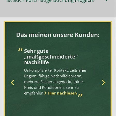
Das meinen unsere Kunden:
d
Sehr gute
V
„maßgeschneiderte“
Da
Nachhilfe
St
Unkomplizierter Kontakt, zeitnaher
Ve
Beginn, fähige Nachhilfelehrerin,
fü
en
mehrere Fächer abgedeckt, fairer
10
Preis und Konditionen, sehr zu
sc
empfehlen
Hier nachlesen
fr
Un
gu
ge
ge